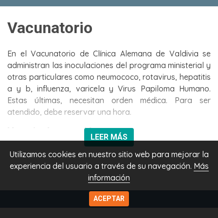
Vacunatorio
En el Vacunatorio de Clínica Alemana de Valdivia se
administran las inoculaciones del programa ministerial y
otras particulares como neumococo, rotavirus, hepatitis
a y b, influenza, varicela y Virus Papiloma Humano.
Estas últimas, necesitan orden médica. Para ser
atendido, debe reservar una hora.
Horario de atención:
LEER MÁS
Lunes y martes de 9:00 a 17:00 horas.
Utilizamos cookies en nuestro sitio web para mejorar la
experiencia del usuario a través de su navegación.
Más
Miércoles a viernes de 09:00 a 16:00 horas.
información
Teléfono:
(56) 63 224 6183
-
(56) 63 224 6100
ACEPTAR