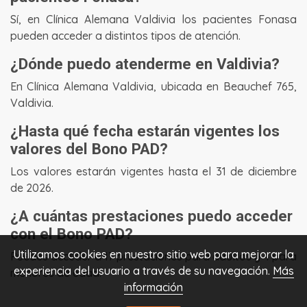
Sí, en Clínica Alemana Valdivia los pacientes Fonasa
pueden acceder a distintos tipos de atención.
¿Dónde puedo atenderme en Valdivia?
En Clínica Alemana Valdivia, ubicada en Beauchef 765,
Valdivia.
¿Hasta qué fecha estarán vigentes los
valores del Bono PAD?
Los valores estarán vigentes hasta el 31 de diciembre
de 2026.
¿A cuántas prestaciones puedo acceder
con el Bono PAD?
Utilizamos cookies en nuestro sitio web para mejorar la
Puedes acceder a 17 prestaciones para adultos y 4 para
experiencia del usuario a través de su navegación.
Más
menores de edad.
información